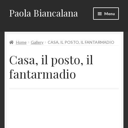
Paola Biancalana
Vai
Vai
Menu
alla
al
navigazione
contenuto
Chi sono
Espandi
Home
Gallery
CASA, IL POSTO, IL FANTARMADIO
Gallerie
il
Casa, il posto, il
menu
Estrusi
child
fantarmadio
Scatole
Teapots, jugs,
tableware
Casa, il posto, il
fantarmadio