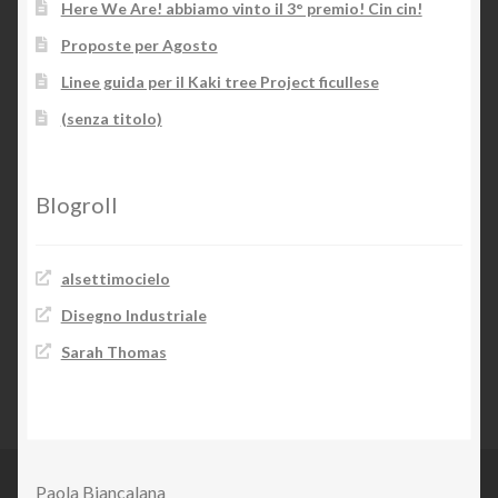
Here We Are! abbiamo vinto il 3° premio! Cin cin!
Proposte per Agosto
Linee guida per il Kaki tree Project ficullese
(senza titolo)
Blogroll
alsettimocielo
Disegno Industriale
Sarah Thomas
Paola Biancalana