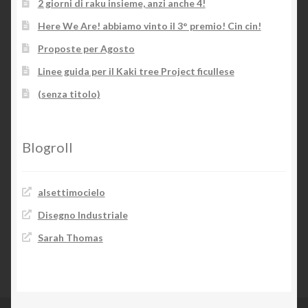
2 giorni di raku insieme, anzi anche 4!
Here We Are! abbiamo vinto il 3° premio! Cin cin!
Proposte per Agosto
Linee guida per il Kaki tree Project ficullese
(senza titolo)
Blogroll
alsettimocielo
Disegno Industriale
Sarah Thomas