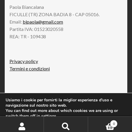
Paola Biancalana
FICULLE (TR) ZONA BADIA 8 - CAP 05016.
Email:
bipaola@gmail.com
Partita IVA: 01523020558
REA: TR - 109438
Privacy policy
Termini e condizioni
Usiamo i cookie per fornirti la miglior esperienza d'uso e
navigazione sul nostro sito web.
© Paola Biancalana 2026
You can find out more about which cookies we are using or
Policy privacy
Realizzato con WooCommerce
.
switch them off in
settings
.
0
Accetta
Rifiuta
Impostazioni
Cerca:
Cerca