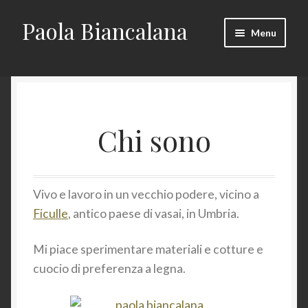
Paola Biancalana
Vai
Vai
Menu
alla
al
navigazione
contenuto
Chi sono
Espandi
Gallerie
il
Chi sono
menu
Blog
child
Vivo e lavoro in un vecchio podere, vicino a
Ficulle
, antico paese di vasai, in Umbria.
Mi piace sperimentare materiali e cotture e
cuocio di preferenza a legna.