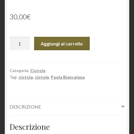
30,00
€
Ciotola
Aggiungi al carrello
quantità
Categoria:
Ciotole
Tag:
ciotola
,
ciotole
,
Paola Biancalana
DESCRIZIONE
Descrizione