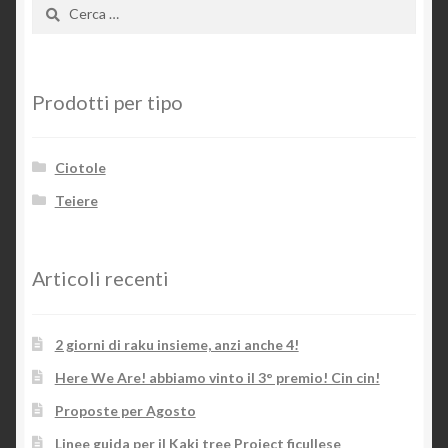
Ricerca
per:
Prodotti per tipo
Ciotole
Teiere
Articoli recenti
2 giorni di raku insieme, anzi anche 4!
Here We Are! abbiamo vinto il 3° premio! Cin cin!
Proposte per Agosto
Linee guida per il Kaki tree Project ficullese