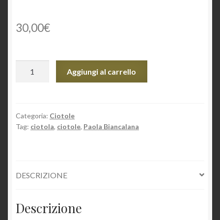
30,00
€
Ciotola
Aggiungi al carrello
quantità
Categoria:
Ciotole
Tag:
ciotola
,
ciotole
,
Paola Biancalana
DESCRIZIONE
Descrizione