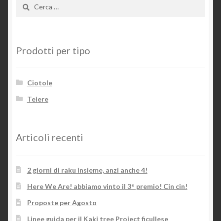
Ricerca
per:
Prodotti per tipo
Ciotole
Teiere
Articoli recenti
2 giorni di raku insieme, anzi anche 4!
Here We Are! abbiamo vinto il 3° premio! Cin cin!
Proposte per Agosto
Linee guida per il Kaki tree Project ficullese